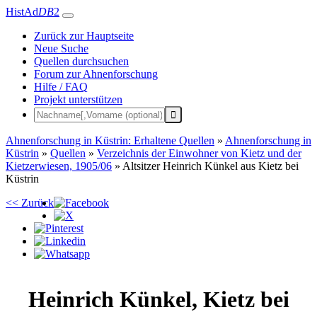
HistAd
DB
2
Zurück zur Hauptseite
Neue Suche
Quellen durchsuchen
Forum zur Ahnenforschung
Hilfe / FAQ
Projekt unterstützen
Ahnenforschung in Küstrin: Erhaltene Quellen
»
Ahnenforschung in
Küstrin
»
Quellen
»
Verzeichnis der Einwohner von Kietz und der
Kietzerwiesen, 1905/06
»
Altsitzer Heinrich Künkel aus Kietz bei
Küstrin
<< Zurück
Heinrich
Künkel
,
Kietz bei