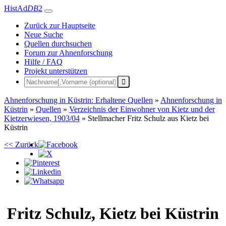
HistAd
DB
2
Zurück zur Hauptseite
Neue Suche
Quellen durchsuchen
Forum zur Ahnenforschung
Hilfe / FAQ
Projekt unterstützen
Ahnenforschung in Küstrin: Erhaltene Quellen
»
Ahnenforschung in
Küstrin
»
Quellen
»
Verzeichnis der Einwohner von Kietz und der
Kietzerwiesen, 1903/04
»
Stellmacher Fritz Schulz aus Kietz bei
Küstrin
<< Zurück
Fritz
Schulz
,
Kietz bei Küstrin