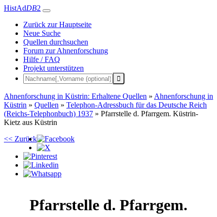
HistAd
DB
2
Zurück zur Hauptseite
Neue Suche
Quellen durchsuchen
Forum zur Ahnenforschung
Hilfe / FAQ
Projekt unterstützen
Ahnenforschung in Küstrin: Erhaltene Quellen
»
Ahnenforschung in
Küstrin
»
Quellen
»
Telephon-Adressbuch für das Deutsche Reich
(Reichs-Telephonbuch) 1937
»
Pfarrstelle d. Pfarrgem. Küstrin-
Kietz aus Küstrin
<< Zurück
Pfarrstelle d. Pfarrgem.