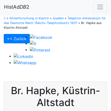
HistAd
DB
2
»
Ahnenforschung in Küstrin
»
Quellen
»
Telephon-Adressbuch für
das Deutsche Reich (Reichs-Telephonbuch) 1937
»
Br. Hapke aus
Küstrin-Altstadt
<< Zurück
Br.
Hapke
,
Küstrin-
Altstadt