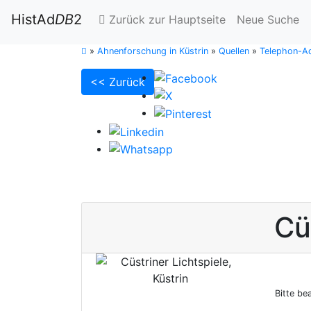
HistAd
DB
2
Zurück zur Hauptseite
Neue Suche
»
Ahnenforschung in Küstrin
»
Quellen
»
Telephon-Ad
<< Zurück
Cü
Bitte be