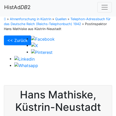
HistAd
DB
2
»
Ahnenforschung in Küstrin
»
Quellen
»
Telephon-Adressbuch für
das Deutsche Reich (Reichs-Telephonbuch) 1942
»
Postinspektor
Hans Mathiske aus Küstrin-Neustadt
<< Zurück
Hans
Mathiske
,
Küstrin-Neustadt