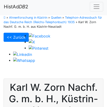
HistAd
DB
2
»
Ahnenforschung in Küstrin
»
Quellen
»
Telephon-Adressbuch für
das Deutsche Reich (Reichs-Telephonbuch) 1935
»
Karl W. Zorn
Nachf. G. m. b. H. aus Küstrin-Neustadt
<< Zurück
Karl W. Zorn Nachf.
G. m. b. H.
,
Küstrin-