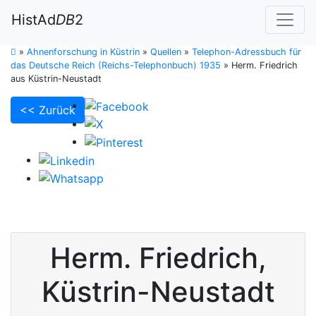
HistAd
DB
2
»
Ahnenforschung in Küstrin
»
Quellen
»
Telephon-Adressbuch für
das Deutsche Reich (Reichs-Telephonbuch) 1935
»
Herm. Friedrich
aus Küstrin-Neustadt
<< Zurück
Herm.
Friedrich
,
Küstrin-Neustadt