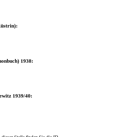
üstrin):
honbuch) 1938:
ewitz 1939/40: