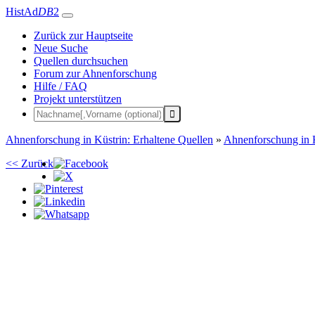
HistAd
DB
2
Zurück zur Hauptseite
Neue Suche
Quellen durchsuchen
Forum zur Ahnenforschung
Hilfe / FAQ
Projekt unterstützen
Ahnenforschung in Küstrin: Erhaltene Quellen
»
Ahnenforschung in 
<< Zurück