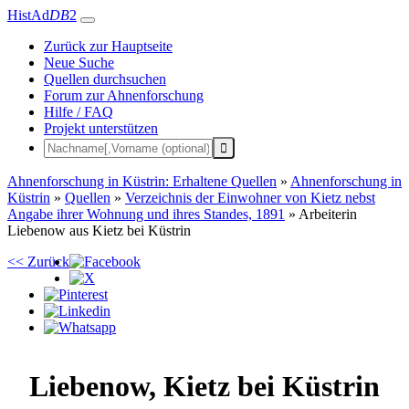
HistAd
DB
2
Zurück zur Hauptseite
Neue Suche
Quellen durchsuchen
Forum zur Ahnenforschung
Hilfe / FAQ
Projekt unterstützen
Ahnenforschung in Küstrin: Erhaltene Quellen
»
Ahnenforschung in
Küstrin
»
Quellen
»
Verzeichnis der Einwohner von Kietz nebst
Angabe ihrer Wohnung und ihres Standes, 1891
»
Arbeiterin
Liebenow aus Kietz bei Küstrin
<< Zurück
Liebenow
,
Kietz bei Küstrin