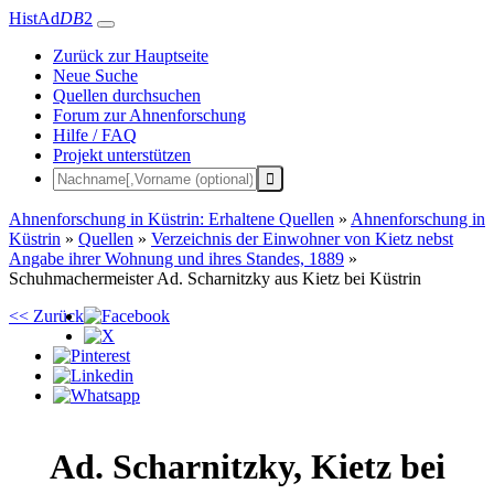
HistAd
DB
2
Zurück zur Hauptseite
Neue Suche
Quellen durchsuchen
Forum zur Ahnenforschung
Hilfe / FAQ
Projekt unterstützen
Ahnenforschung in Küstrin: Erhaltene Quellen
»
Ahnenforschung in
Küstrin
»
Quellen
»
Verzeichnis der Einwohner von Kietz nebst
Angabe ihrer Wohnung und ihres Standes, 1889
»
Schuhmachermeister Ad. Scharnitzky aus Kietz bei Küstrin
<< Zurück
Ad.
Scharnitzky
,
Kietz bei