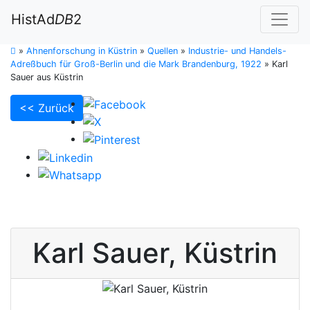
HistAd
DB
2
»
Ahnenforschung in Küstrin
»
Quellen
»
Industrie- und Handels-
Adreßbuch für Groß-Berlin und die Mark Brandenburg, 1922
»
Karl
Sauer aus Küstrin
<< Zurück
Karl
Sauer
,
Küstrin