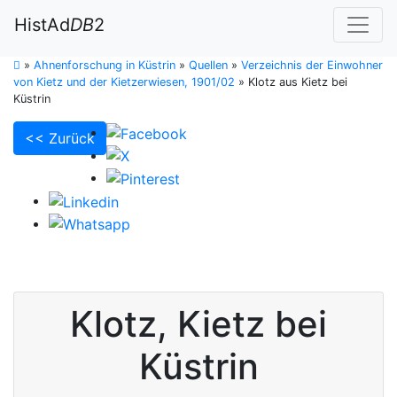
HistAd
DB
2
»
Ahnenforschung in Küstrin
»
Quellen
»
Verzeichnis der Einwohner
von Kietz und der Kietzerwiesen, 1901/02
»
Klotz aus Kietz bei
Küstrin
<< Zurück
Klotz
,
Kietz bei
Küstrin