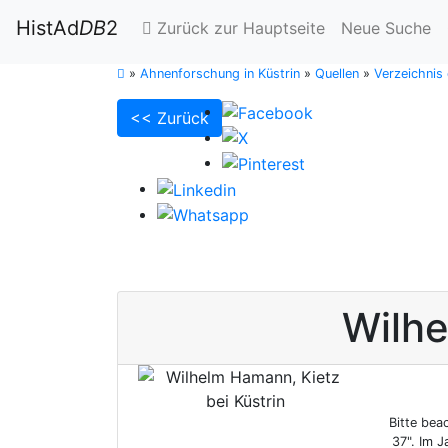
HistAd
DB
2
Zurück zur Hauptseite
Neue Suche
»
Ahnenforschung in Küstrin
»
Quellen
»
Verzeichnis
<< Zurück
Wilh
Bitte bea
37". Im 