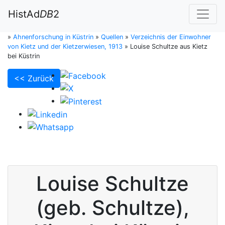
HistAd
DB
2
»
Ahnenforschung in Küstrin
»
Quellen
»
Verzeichnis der Einwohner
von Kietz und der Kietzerwiesen, 1913
»
Louise Schultze aus Kietz
bei Küstrin
<< Zurück
Louise
Schultze
(geb. Schultze),