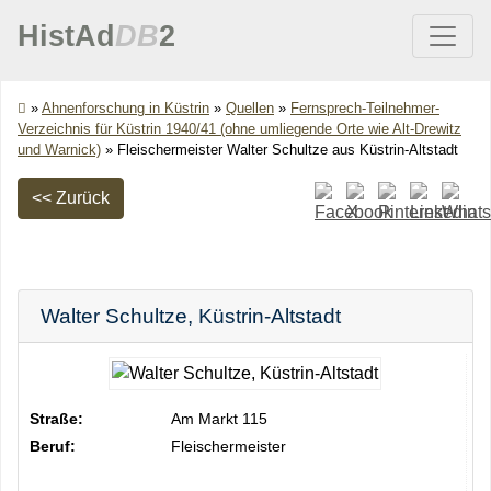
HistAd
DB
2
»
Ahnenforschung in Küstrin
»
Quellen
»
Fernsprech-Teilnehmer-
Verzeichnis für Küstrin 1940/41 (ohne umliegende Orte wie Alt-Drewitz
und Warnick)
»
Fleischermeister Walter Schultze aus Küstrin-Altstadt
<< Zurück
Walter
Schultze
,
Küstrin-Altstadt
Straße:
Am Markt 115
Beruf:
Fleischermeister