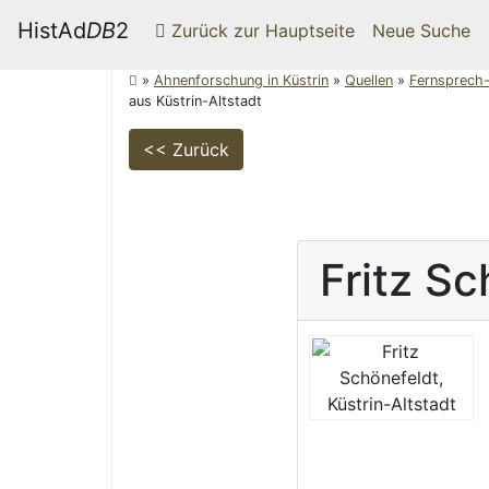
HistAd
DB
2
Zurück zur Hauptseite
Neue Suche
»
Ahnenforschung in Küstrin
»
Quellen
»
Fernsprech-
aus Küstrin-Altstadt
<< Zurück
Fritz
Sc