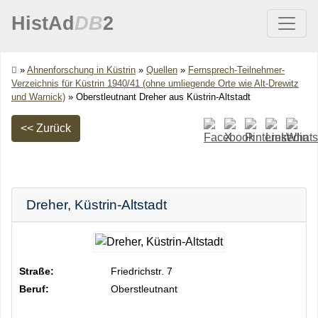
HistAd
DB
2
»
Ahnenforschung in Küstrin
»
Quellen
»
Fernsprech-Teilnehmer-
Verzeichnis für Küstrin 1940/41 (ohne umliegende Orte wie Alt-Drewitz
und Warnick)
»
Oberstleutnant Dreher aus Küstrin-Altstadt
<< Zurück
Dreher
,
Küstrin-Altstadt
Straße:
Friedrichstr. 7
Beruf:
Oberstleutnant