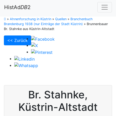
HistAd
DB
2
»
Ahnenforschung in Küstrin
»
Quellen
»
Branchenbuch
Brandenburg 1938 (nur Einträge der Stadt Küstrin)
»
Brunnenbauer
Br. Stahnke aus Küstrin-Altstadt
<< Zurück
Br.
Stahnke
,
Küstrin-Altstadt