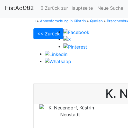
HistAd
DB
2
Zurück zur Hauptseite
Neue Suche
»
Ahnenforschung in Küstrin
»
Quellen
»
Branchenbuc
<< Zurück
K.
N