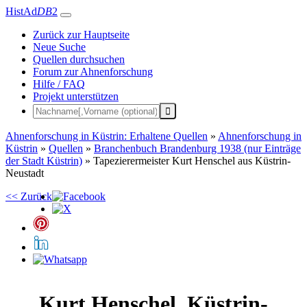
HistAd
DB
2
Zurück zur Hauptseite
Neue Suche
Quellen durchsuchen
Forum zur Ahnenforschung
Hilfe / FAQ
Projekt unterstützen
Ahnenforschung in Küstrin: Erhaltene Quellen
»
Ahnenforschung in
Küstrin
»
Quellen
»
Branchenbuch Brandenburg 1938 (nur Einträge
der Stadt Küstrin)
»
Tapezierermeister Kurt Henschel aus Küstrin-
Neustadt
<< Zurück
Kurt
Henschel
,
Küstrin-