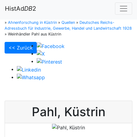
HistAd
DB
2
»
Ahnenforschung in Küstrin
»
Quellen
»
Deutsches Reichs-
Adressbuch für Industrie, Gewerbe, Handel und Landwirtschaft 1928
»
Weinhändler Pahl aus Küstrin
<< Zurück
Pahl
,
Küstrin