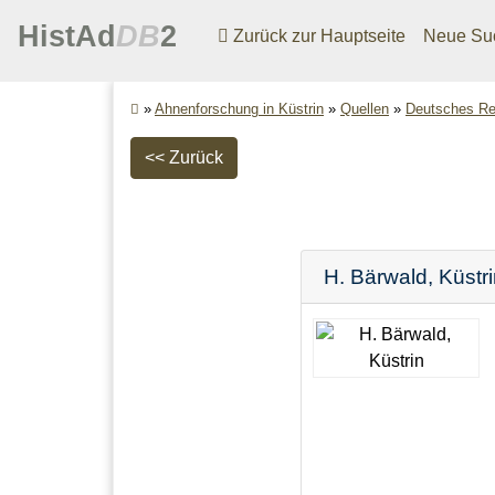
HistAd
DB
2
Zurück zur Hauptseite
Neue Su
»
Ahnenforschung in Küstrin
»
Quellen
»
Deutsches Rei
<< Zurück
H.
Bärwald
,
Küstr