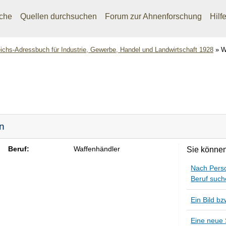
che
Quellen durchsuchen
Forum zur Ahnenforschung
Hilf
chs-Adressbuch für Industrie, Gewerbe, Handel und Landwirtschaft 1928
»
W
in
Beruf:
Waffenhändler
Sie können
Nach Pers
Beruf suc
Ein Bild b
Eine neue 