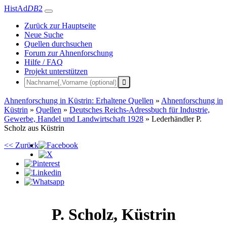
HistAd
DB
2
Zurück zur Hauptseite
Neue Suche
Quellen durchsuchen
Forum zur Ahnenforschung
Hilfe / FAQ
Projekt unterstützen
Ahnenforschung in Küstrin: Erhaltene Quellen
»
Ahnenforschung in
Küstrin
»
Quellen
»
Deutsches Reichs-Adressbuch für Industrie,
Gewerbe, Handel und Landwirtschaft 1928
»
Lederhändler P.
Scholz aus Küstrin
<< Zurück
P.
Scholz
,
Küstrin