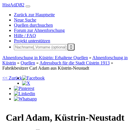
HistAd
DB
2
Zurück zur Hauptseite
Neue Suche
Quellen durchsuchen
Forum zur Ahnenforschung
Hilfe / FAQ
Projekt unterstützen
Ahnenforschung in Küstrin: Erhaltene Quellen
»
Ahnenforschung in
Küstrin
»
Quellen
»
Adressbuch für die Stadt Cüstrin 1913
»
Fabrikbesitzer Carl Adam aus Küstrin-Neustadt
<< Zurück
Carl
Adam
,
Küstrin-Neustadt