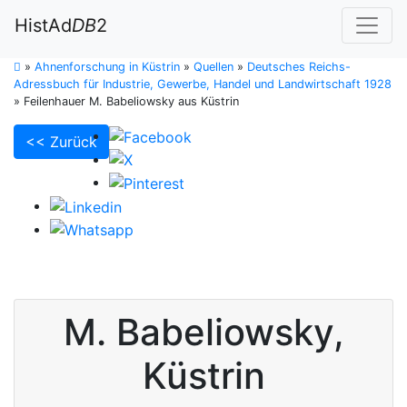
HistAd
DB
2
»
Ahnenforschung in Küstrin
»
Quellen
»
Deutsches Reichs-
Adressbuch für Industrie, Gewerbe, Handel und Landwirtschaft 1928
»
Feilenhauer M. Babeliowsky aus Küstrin
<< Zurück
M.
Babeliowsky
,
Küstrin