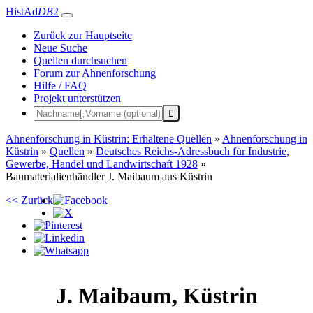
HistAd
DB
2
Zurück zur Hauptseite
Neue Suche
Quellen durchsuchen
Forum zur Ahnenforschung
Hilfe / FAQ
Projekt unterstützen
Ahnenforschung in Küstrin: Erhaltene Quellen
»
Ahnenforschung in
Küstrin
»
Quellen
»
Deutsches Reichs-Adressbuch für Industrie,
Gewerbe, Handel und Landwirtschaft 1928
»
Baumaterialienhändler J. Maibaum aus Küstrin
<< Zurück
J.
Maibaum
,
Küstrin