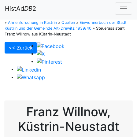
HistAd
DB
2
»
Ahnenforschung in Küstrin
»
Quellen
»
Einwohnerbuch der Stadt
Küstrin und der Gemeinde Alt-Drewitz 1939/40
»
Steuerassistent
Franz Willnow aus Küstrin-Neustadt
<< Zurück
Franz
Willnow
,
Küstrin-Neustadt