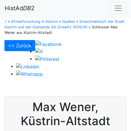
HistAd
DB
2
»
Ahnenforschung in Küstrin
»
Quellen
»
Einwohnerbuch der Stadt
Küstrin und der Gemeinde Alt-Drewitz 1939/40
»
Schlosser Max
Wener aus Küstrin-Altstadt
<< Zurück
Max
Wener
,
Küstrin-Altstadt