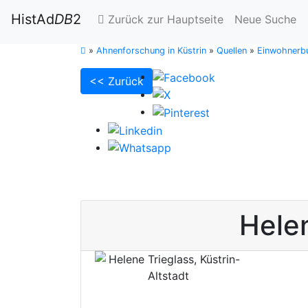
HistAd
DB
2
Zurück zur Hauptseite
Neue Suche
»
Ahnenforschung in Küstrin
»
Quellen
»
Einwohnerbu
<< Zurück
Hele