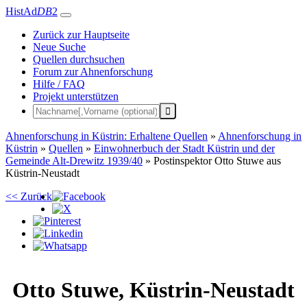
HistAd
DB
2
Zurück zur Hauptseite
Neue Suche
Quellen durchsuchen
Forum zur Ahnenforschung
Hilfe / FAQ
Projekt unterstützen
Ahnenforschung in Küstrin: Erhaltene Quellen
»
Ahnenforschung in
Küstrin
»
Quellen
»
Einwohnerbuch der Stadt Küstrin und der
Gemeinde Alt-Drewitz 1939/40
»
Postinspektor Otto Stuwe aus
Küstrin-Neustadt
<< Zurück
Otto
Stuwe
,
Küstrin-Neustadt