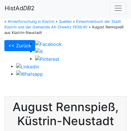
HistAd
DB
2
»
Ahnenforschung in Küstrin
»
Quellen
»
Einwohnerbuch der Stadt
Küstrin und der Gemeinde Alt-Drewitz 1939/40
»
August Rennspieß
aus Küstrin-Neustadt
<< Zurück
August
Rennspieß
,
Küstrin-Neustadt