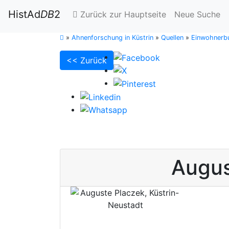
HistAd
DB
2
Zurück zur Hauptseite
Neue Suche
»
Ahnenforschung in Küstrin
»
Quellen
»
Einwohnerbu
<< Zurück
Augu