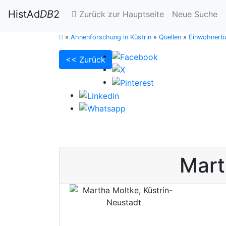
HistAd
DB
2
Zurück zur Hauptseite
Neue Suche
»
Ahnenforschung in Küstrin
»
Quellen
»
Einwohnerbu
<< Zurück
Mart