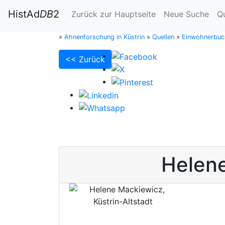
HistAd
DB
2
Zurück zur Hauptseite
Neue Suche
Q
»
Ahnenforschung in Küstrin
»
Quellen
»
Einwohnerbuch
<< Zurück
Helen