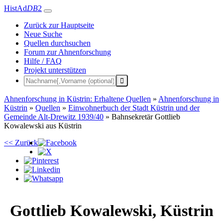
HistAd
DB
2
Zurück zur Hauptseite
Neue Suche
Quellen durchsuchen
Forum zur Ahnenforschung
Hilfe / FAQ
Projekt unterstützen
Ahnenforschung in Küstrin: Erhaltene Quellen
»
Ahnenforschung in
Küstrin
»
Quellen
»
Einwohnerbuch der Stadt Küstrin und der
Gemeinde Alt-Drewitz 1939/40
»
Bahnsekretär Gottlieb
Kowalewski aus Küstrin
<< Zurück
Gottlieb
Kowalewski
,
Küstrin