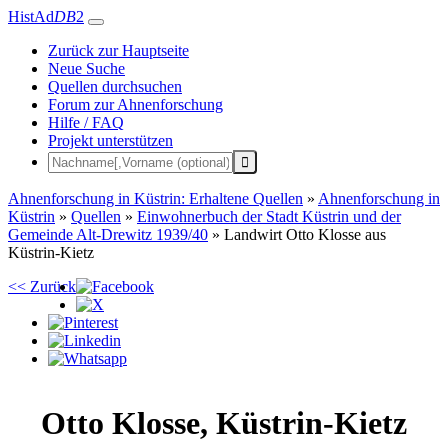
HistAd
DB
2
Zurück zur Hauptseite
Neue Suche
Quellen durchsuchen
Forum zur Ahnenforschung
Hilfe / FAQ
Projekt unterstützen
Ahnenforschung in Küstrin: Erhaltene Quellen
»
Ahnenforschung in
Küstrin
»
Quellen
»
Einwohnerbuch der Stadt Küstrin und der
Gemeinde Alt-Drewitz 1939/40
»
Landwirt Otto Klosse aus
Küstrin-Kietz
<< Zurück
Otto
Klosse
,
Küstrin-Kietz