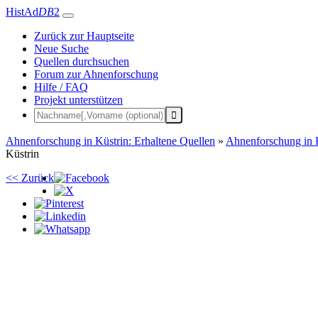
HistAd
DB
2
Zurück zur Hauptseite
Neue Suche
Quellen durchsuchen
Forum zur Ahnenforschung
Hilfe / FAQ
Projekt unterstützen
Ahnenforschung in Küstrin: Erhaltene Quellen
»
Ahnenforschung in 
Küstrin
<< Zurück