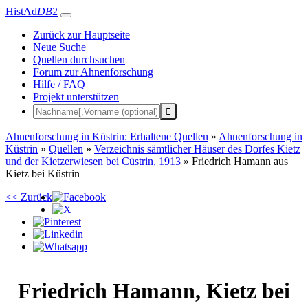
HistAd
DB
2
Zurück zur Hauptseite
Neue Suche
Quellen durchsuchen
Forum zur Ahnenforschung
Hilfe / FAQ
Projekt unterstützen
Ahnenforschung in Küstrin: Erhaltene Quellen
»
Ahnenforschung in
Küstrin
»
Quellen
»
Verzeichnis sämtlicher Häuser des Dorfes Kietz
und der Kietzerwiesen bei Cüstrin, 1913
»
Friedrich Hamann aus
Kietz bei Küstrin
<< Zurück
Friedrich
Hamann
,
Kietz bei