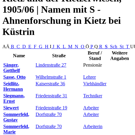
1905/06 | Namen mit S -
Ahnenforschung in Kietz bei
Küstrin
A
Ä
B
C
D
E
F
G
H
I
J
K
L
M
N
O
Ö
P
Q
R
S
Sch
St
T
U
Beruf /
Weitere
Name
Straße
Stand
Angaben
Sänger
,
Lindenstraße 27
Pensionär
Gotthelf
Sasse
,
Otto
Wilhelmstraße 1
Lehrer
Seidlitz
,
Kaiserstraße 36
Viehhändler
Hermann
Siegmann
,
Friedenstraße 31
Techniker
Ernst
Siewert
Friedenstraße 19
Arbeiter
Sommerfeld
,
Dorfstraße 70
Arbeiter
Gustav
Sommerfeld
,
Dorfstraße 70
Arbeiterin
Marie