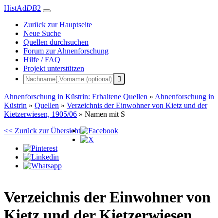
HistAd
DB
2
Zurück zur Hauptseite
Neue Suche
Quellen durchsuchen
Forum zur Ahnenforschung
Hilfe / FAQ
Projekt unterstützen
Ahnenforschung in Küstrin: Erhaltene Quellen
»
Ahnenforschung in
Küstrin
»
Quellen
»
Verzeichnis der Einwohner von Kietz und der
Kietzerwiesen, 1905/06
»
Namen mit S
<< Zurück zur Übersicht
Verzeichnis der Einwohner von
Kietz und der Kietzerwiesen,