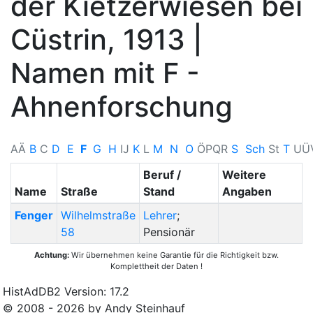
der Kietzerwiesen bei
Cüstrin, 1913 |
Namen mit F -
Ahnenforschung
A
Ä
B
C
D
E
F
G
H
I
J
K
L
M
N
O
Ö
P
Q
R
S
Sch
St
T
U
Ü
Beruf /
Weitere
Name
Straße
Stand
Angaben
Fenger
Wilhelmstraße
Lehrer
;
58
Pensionär
Achtung:
Wir übernehmen keine Garantie für die Richtigkeit bzw.
Komplettheit der Daten !
HistAdDB2 Version: 17.2
© 2008 - 2026 by Andy Steinhauf