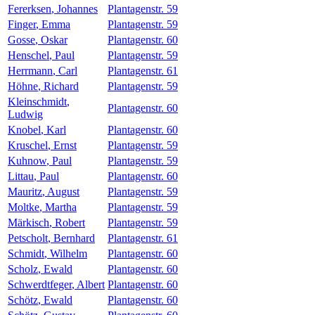
Fererksen
,
Johannes
Plantagenstr. 59
Finger
,
Emma
Plantagenstr. 59
Gosse
,
Oskar
Plantagenstr. 60
Henschel
,
Paul
Plantagenstr. 59
Herrmann
,
Carl
Plantagenstr. 61
Höhne
,
Richard
Plantagenstr. 59
Kleinschmidt
,
Plantagenstr. 60
Ludwig
Knobel
,
Karl
Plantagenstr. 60
Kruschel
,
Ernst
Plantagenstr. 59
Kuhnow
,
Paul
Plantagenstr. 59
Littau
,
Paul
Plantagenstr. 60
Mauritz
,
August
Plantagenstr. 59
Moltke
,
Martha
Plantagenstr. 59
Märkisch
,
Robert
Plantagenstr. 59
Petscholt
,
Bernhard
Plantagenstr. 61
Schmidt
,
Wilhelm
Plantagenstr. 60
Scholz
,
Ewald
Plantagenstr. 60
Schwerdtfeger
,
Albert
Plantagenstr. 60
Schötz
,
Ewald
Plantagenstr. 60