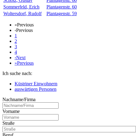
Schötz
,
Gustav
Plantagenstr. 60
Sommerfeld
,
Erich
Plantagenstr. 60
Woltersdorf
,
Rudolf
Plantagenstr. 59
«
Previous
‹
Previous
1
2
3
4
›
Next
»
Previous
Ich suche nach:
Küstriner Einwohnern
auswärtigen Personen
Nachname/Firma
Vorname
Straße
Beruf