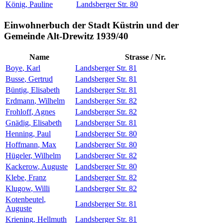
König
,
Pauline
Landsberger Str. 80
Einwohnerbuch der Stadt Küstrin und der
Gemeinde Alt-Drewitz 1939/40
Name
Strasse / Nr.
Boye
,
Karl
Landsberger Str. 81
Busse
,
Gertrud
Landsberger Str. 81
Büntig
,
Elisabeth
Landsberger Str. 81
Erdmann
,
Wilhelm
Landsberger Str. 82
Frohloff
,
Agnes
Landsberger Str. 82
Gnädig
,
Elisabeth
Landsberger Str. 81
Henning
,
Paul
Landsberger Str. 80
Hoffmann
,
Max
Landsberger Str. 80
Hügeler
,
Wilhelm
Landsberger Str. 82
Kackerow
,
Auguste
Landsberger Str. 80
Klebe
,
Franz
Landsberger Str. 82
Klugow
,
Willi
Landsberger Str. 82
Kotenbeutel
,
Landsberger Str. 81
Auguste
Kriening
,
Hellmuth
Landsberger Str. 81