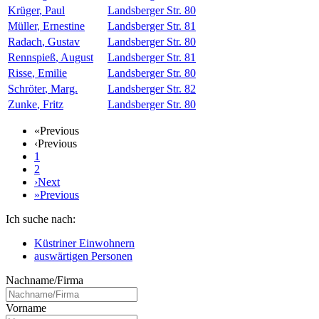
Krüger
,
Paul
Landsberger Str. 80
Müller
,
Ernestine
Landsberger Str. 81
Radach
,
Gustav
Landsberger Str. 80
Rennspieß
,
August
Landsberger Str. 81
Risse
,
Emilie
Landsberger Str. 80
Schröter
,
Marg.
Landsberger Str. 82
Zunke
,
Fritz
Landsberger Str. 80
«
Previous
‹
Previous
1
2
›
Next
»
Previous
Ich suche nach:
Küstriner Einwohnern
auswärtigen Personen
Nachname/Firma
Vorname