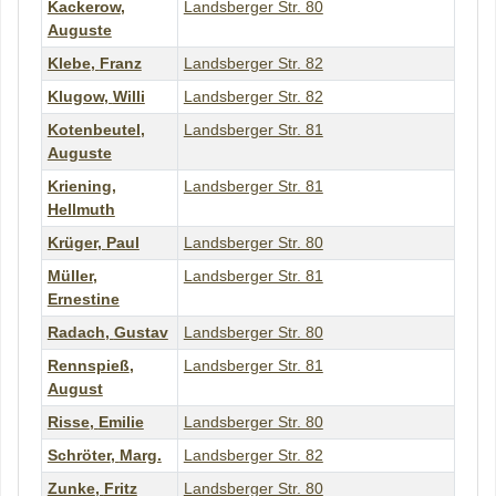
Kackerow
,
Landsberger Str. 80
Auguste
Klebe
,
Franz
Landsberger Str. 82
Klugow
,
Willi
Landsberger Str. 82
Kotenbeutel
,
Landsberger Str. 81
Auguste
Kriening
,
Landsberger Str. 81
Hellmuth
Krüger
,
Paul
Landsberger Str. 80
Müller
,
Landsberger Str. 81
Ernestine
Radach
,
Gustav
Landsberger Str. 80
Rennspieß
,
Landsberger Str. 81
August
Risse
,
Emilie
Landsberger Str. 80
Schröter
,
Marg.
Landsberger Str. 82
Zunke
,
Fritz
Landsberger Str. 80