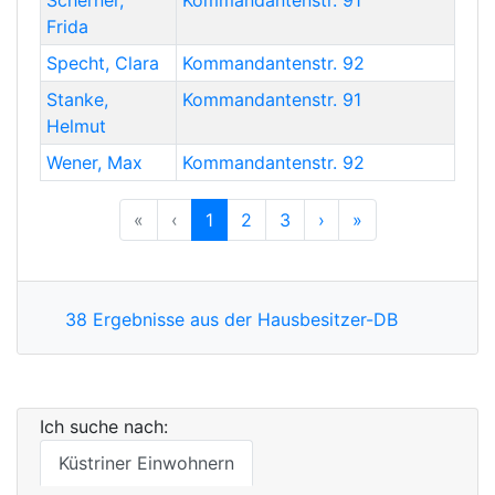
Scherner
,
Kommandantenstr. 91
Frida
Specht
,
Clara
Kommandantenstr. 92
Stanke
,
Kommandantenstr. 91
Helmut
Wener
,
Max
Kommandantenstr. 92
Previous
Previous
Next
Previous
«
‹
1
2
3
›
»
38 Ergebnisse aus der Hausbesitzer-DB
Ich suche nach:
Küstriner Einwohnern