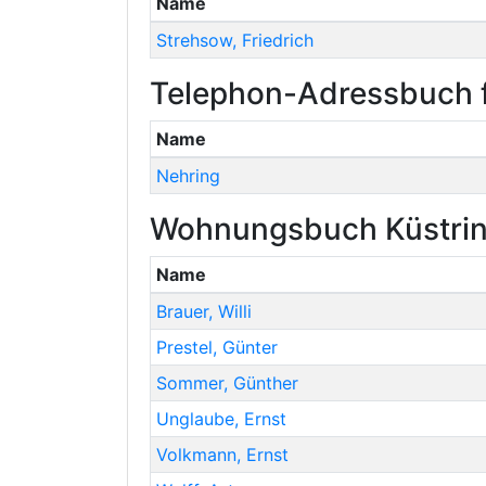
Name
Strehsow
,
Friedrich
Telephon-Adressbuch f
Name
Nehring
Wohnungsbuch Küstrin 
Name
Brauer
,
Willi
Prestel
,
Günter
Sommer
,
Günther
Unglaube
,
Ernst
Volkmann
,
Ernst