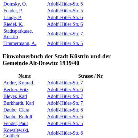
Domsky
,
O.
Adolf-Hitler-Str. 5
Fender
,
P.
Adolf-Hitler-Str. 5
Lange
,
P.
Adolf-Hitler-Str. 6
Riedel
,
K.
Adolf-Hitler-Str. 6
Stadtsparkasse
,
Adolf-Hitler-Str. 7
Küstrin
Timmermann
,
A.
Adolf-Hitler-Str. 5
Einwohnerbuch der Stadt Küstrin und der
Gemeinde Alt-Drewitz 1939/40
Name
Strasse / Nr.
Andre
,
Konrad
Adolf-Hitler-Str. 7
Becker
,
Fritz
Adolf-Hitler-Str. 6
Bleyer
,
Karl
Adolf-Hitler-Str. 7
Burkhardt
,
Karl
Adolf-Hitler-Str. 7
Daube
,
Clara
Adolf-Hitler-Str. 6
Daube
,
Rudolf
Adolf-Hitler-Str. 6
Fender
,
Paul
Adolf-Hitler-Str. 5
Kowalewski
,
Adolf-Hitler-Str. 6
Gottlieb