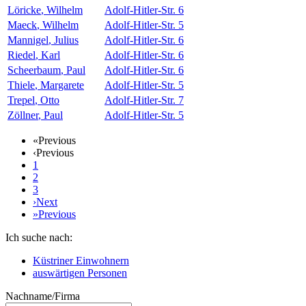
Löricke
,
Wilhelm
Adolf-Hitler-Str. 6
Maeck
,
Wilhelm
Adolf-Hitler-Str. 5
Mannigel
,
Julius
Adolf-Hitler-Str. 6
Riedel
,
Karl
Adolf-Hitler-Str. 6
Scheerbaum
,
Paul
Adolf-Hitler-Str. 6
Thiele
,
Margarete
Adolf-Hitler-Str. 5
Trepel
,
Otto
Adolf-Hitler-Str. 7
Zöllner
,
Paul
Adolf-Hitler-Str. 5
«
Previous
‹
Previous
1
2
3
›
Next
»
Previous
Ich suche nach:
Küstriner Einwohnern
auswärtigen Personen
Nachname/Firma