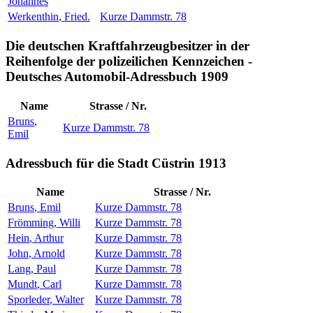
Johannes
Werkenthin
,
Fried.
Kurze Dammstr. 78
Die deutschen Kraftfahrzeugbesitzer in der
Reihenfolge der polizeilichen Kennzeichen -
Deutsches Automobil-Adressbuch 1909
Name
Strasse / Nr.
Bruns
,
Kurze Dammstr. 78
Emil
Adressbuch für die Stadt Cüstrin 1913
Name
Strasse / Nr.
Bruns
,
Emil
Kurze Dammstr. 78
Frömming
,
Willi
Kurze Dammstr. 78
Hein
,
Arthur
Kurze Dammstr. 78
John
,
Arnold
Kurze Dammstr. 78
Lang
,
Paul
Kurze Dammstr. 78
Mundt
,
Carl
Kurze Dammstr. 78
Sporleder
,
Walter
Kurze Dammstr. 78