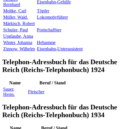
Eisenbahn-Gehilfe
Bernhard
Moltke
,
Carl
Töpfer
Müller
,
Wald.
Lokomotivführer
Märkisch
,
Robert
Schulze
,
Paul
Postschaffner
Unglaube
,
Anna
Winter
,
Johanna
Hebamme
Zinnow
,
Wilhelm
Eisenbahn-Unterassistent
Telephon-Adressbuch für das Deutsche
Reich (Reichs-Telephonbuch) 1924
Name
Beruf / Stand
Sauer
,
Fleischer
Herm.
Telephon-Adressbuch für das Deutsche
Reich (Reichs-Telephonbuch) 1934
Name
Beruf / Stand