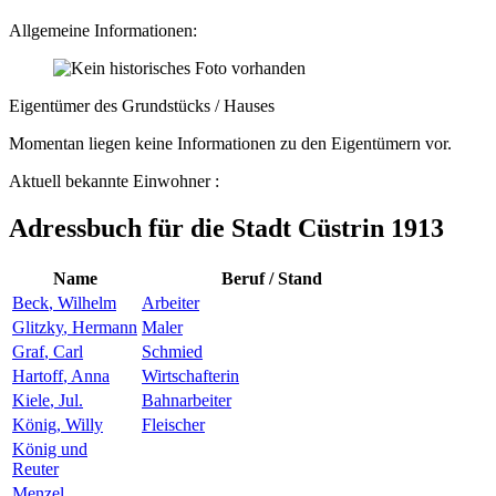
Allgemeine Informationen:
Eigentümer des Grundstücks / Hauses
Momentan liegen keine Informationen zu den Eigentümern vor.
Aktuell bekannte Einwohner :
Adressbuch für die Stadt Cüstrin 1913
Name
Beruf / Stand
Beck
,
Wilhelm
Arbeiter
Glitzky
,
Hermann
Maler
Graf
,
Carl
Schmied
Hartoff
,
Anna
Wirtschafterin
Kiele
,
Jul.
Bahnarbeiter
König
,
Willy
Fleischer
König und
Reuter
Menzel
,