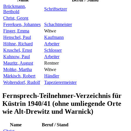
Brückmann
,
Schriftsetzer
Berthold
Christ
,
Georg
Fererksen
,
Johannes
Schachtmeister
Finger
,
Emma
Witwe
Henschel
,
Paul
Kaufmann
Höhne
,
Richard
Arbeiter
Kruschel
,
Ernst
Schlosser
Kuhnow
,
Paul
Arbeiter
Mauritz
,
August
Rentner
Moltke
,
Martha
Witwe
Märkisch
,
Robert
Händler
Woltersdorf
,
Rudolf
Tapezierermeister
Fernsprech-Teilnehmer-Verzeichnis für
Küstrin 1940/41 (ohne umliegende Orte
wie Alt-Drewitz und Warnick)
Name
Beruf / Stand