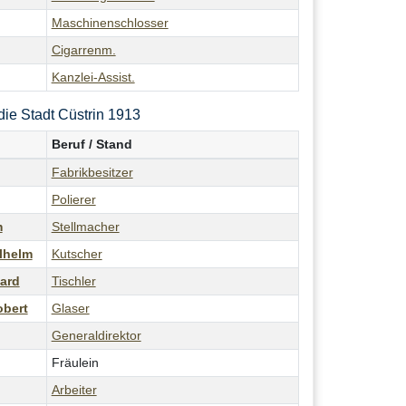
Maschinenschlosser
Cigarrenm.
Kanzlei-Assist.
die Stadt Cüstrin 1913
Beruf / Stand
Fabrikbesitzer
Polierer
m
Stellmacher
lhelm
Kutscher
ard
Tischler
bert
Glaser
Generaldirektor
Fräulein
Arbeiter