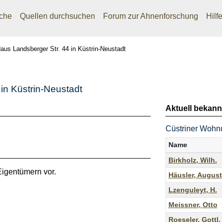
che
Quellen durchsuchen
Forum zur Ahnenforschung
Hilf
aus Landsberger Str. 44 in Küstrin-Neustadt
in Küstrin-Neustadt
Aktuell bekann
Cüstriner Wohnu
Name
Birkholz
,
Wilh.
Eigentümern vor.
Häusler
,
August
Lzenguleyt
,
H.
Meissner
,
Otto
Roeseler
,
Gottl.