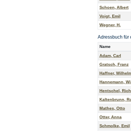
Schoen
,
Albert
Voigt
,
Emil
Wegner
,
H.
Adressbuch für 
Name
Adam
,
Carl
Gratsch
,
Franz
Haffner
,
Wilhel
Hannemann
,
Wi
Hentschel
,
Rich
Kaltenbrunn
,
Ro
Mathes
,
Otto
Otter
,
Anna
Schmolke
,
Emil