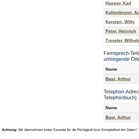
Hepper
,
Karl
Kaltenbrunn
,
A
Kersten
,
Willy
Peter
,
Heinrich
Tieseler
,
Wilhel
Fernsprech-Teil
umliegende Orte
Name
Bast
,
Arthur
Telephon-Adres
Telephonbuch) 
Name
Bast
,
Arthur
Achtung:
Wir übernehmen keine Garantie für die Richtigkeit bzw. Komplettheit der Daten !