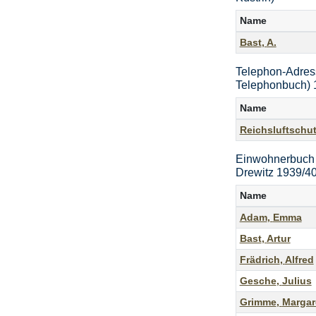
Name
Bast
,
A.
Telephon-Adres
Telephonbuch) 
Name
Reichsluftschu
Einwohnerbuch d
Drewitz 1939/4
Name
Adam
,
Emma
Bast
,
Artur
Frädrich
,
Alfred
Gesche
,
Julius
Grimme
,
Margar